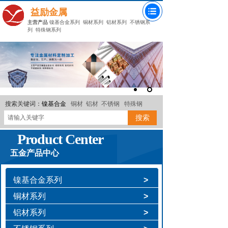
益励金属
主营产品
镍基合金系列
铜材系列
铝材系列
不锈钢系
列
特殊钢系列
搜索关键词：
镍基合金
铜材
铝材
不锈钢
特殊钢
搜索
Product Center
五金产品中心
镍基合金系列
>
铜材系列
>
铝材系列
>