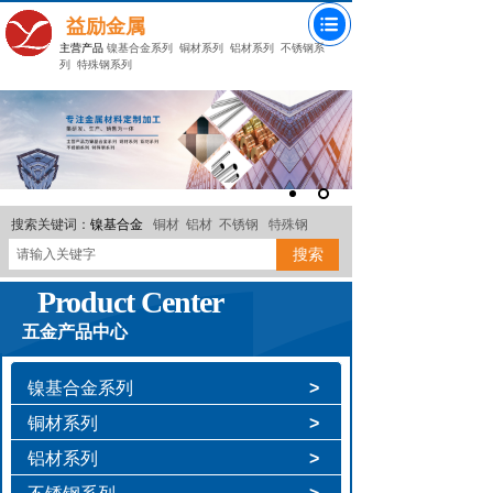
益励金属
主营产品
镍基合金系列
铜材系列
铝材系列
不锈钢系
列
特殊钢系列
搜索关键词：
镍基合金
铜材
铝材
不锈钢
特殊钢
搜索
Product Center
五金产品中心
镍基合金系列
>
铜材系列
>
铝材系列
>