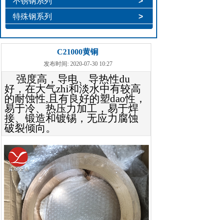
不锈钢系列
>
特殊钢系列
>
C21000黄铜
发布时间: 2020-07-30 10:27
强度高，导电、导热性
du
好，在大气
zhi
和淡水中有较高
的耐蚀性
,
且有良好的塑
dao
性，
易于冷、热压力加工，易于焊
接、锻造和镀锡，无应力腐蚀
破裂倾向。