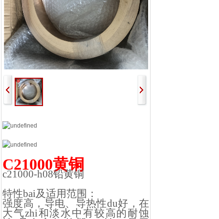
C21000黄铜
c21000-h08
铅黄铜
特性
bai
及适用范围：
强度高，导电、导热性
du
好，在
大气
zhi
和淡水中有较高的耐蚀