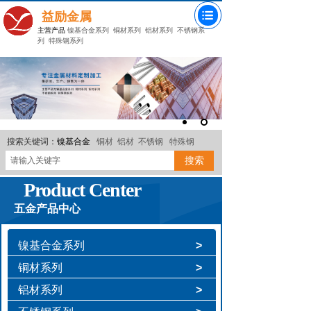
益励金属
主营产品
镍基合金系列
铜材系列
铝材系列
不锈钢系
列
特殊钢系列
搜索关键词：
镍基合金
铜材
铝材
不锈钢
特殊钢
搜索
Product Center
五金产品中心
镍基合金系列
>
铜材系列
>
铝材系列
>