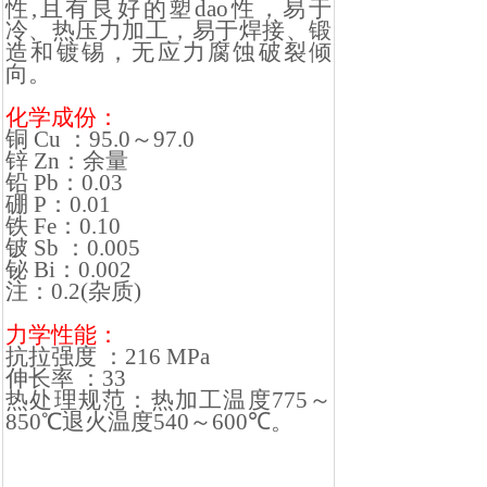
性
,
且有良好的塑
dao
性，易于
冷、热压力加工，易于焊接、锻
造和镀锡，无应力腐蚀破裂倾
向。
化学成份：
铜
Cu
：
95.0
～
97.0
锌
Zn
：余量
铅
Pb
：
0.03
硼
P
：
0.01
铁
Fe
：
0.10
铍
Sb
：
0.005
铋
Bi
：
0.002
注：
0.2(
杂质
)
力学性能：
抗拉强度
：
216 MPa
伸长率
：
33
热处理规范：热加工温度
775
～
850
℃退火温度
540
～
600
℃。