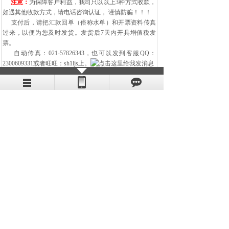
注意：
为保障客户利益，我司只以以上3种方式收款，
如遇其他收款方式，请电话咨询认证， 谨慎防骗！！！
支付后，请把汇款回单（俗称水单）和开票资料传真
过来，以便为您及时发货。发货后7天内开具增值税发
票。
自动传真：021-57826343，也可以发到客服QQ：
2300609331或者旺旺：sh1ljs上。
每个行业都面临不同的挑战，但几乎所有
行业都需要延长设备开机时间、减少维
护、改善安全性和能耗、降
低资产总拥有成本。 凭借在各行业的专业
技术以及几十年在设备制造商和终端用户
领域的技术经验，
上海
益励金属材料有限公司
不仅能够提供产
品，更能够提供帮助客户达成目标所需要
的综合性解决方案。